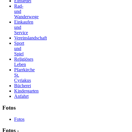
Einsiedel
Rad-
und
Wanderwege
Einkaufen
und
Service
Vereinslandschaft
Sport
und
Spiel
Religiöses
Leben
Pfarrkirche
St.
Cyriakus
Bücherei
Kindergarten
Anfahrt
Fotos
Fotos
Fotos -