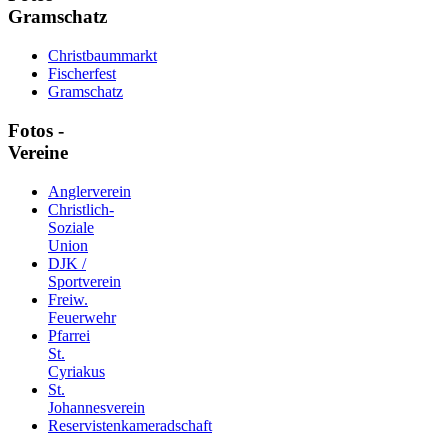
Gramschatz
Christbaummarkt
Fischerfest
Gramschatz
Fotos -
Vereine
Anglerverein
Christlich-
Soziale
Union
DJK /
Sportverein
Freiw.
Feuerwehr
Pfarrei
St.
Cyriakus
St.
Johannesverein
Reservistenkameradschaft