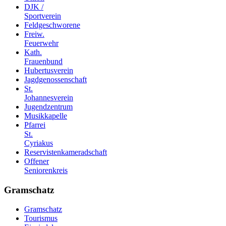
DJK /
Sportverein
Feldgeschworene
Freiw.
Feuerwehr
Kath.
Frauenbund
Hubertusverein
Jagdgenossenschaft
St.
Johannesverein
Jugendzentrum
Musikkapelle
Pfarrei
St.
Cyriakus
Reservistenkameradschaft
Offener
Seniorenkreis
Gramschatz
Gramschatz
Tourismus