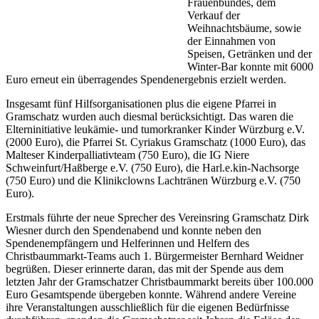
Frauenbundes, dem
Verkauf der
Weihnachtsbäume, sowie
der Einnahmen von
Speisen, Getränken und der
Winter-Bar konnte mit 6000
Euro erneut ein überragendes Spendenergebnis erzielt werden.
Insgesamt fünf Hilfsorganisationen plus die eigene Pfarrei in
Gramschatz wurden auch diesmal berücksichtigt. Das waren die
Elterninitiative leukämie- und tumorkranker Kinder Würzburg e.V.
(2000 Euro), die Pfarrei St. Cyriakus Gramschatz (1000 Euro), das
Malteser Kinderpalliativteam (750 Euro), die IG Niere
Schweinfurt/Haßberge e.V. (750 Euro), die Harl.e.kin-Nachsorge
(750 Euro) und die Klinikclowns Lachtränen Würzburg e.V. (750
Euro).
Erstmals führte der neue Sprecher des Vereinsring Gramschatz Dirk
Wiesner durch den Spendenabend und konnte neben den
Spendenempfängern und Helferinnen und Helfern des
Christbaummarkt-Teams auch 1. Bürgermeister Bernhard Weidner
begrüßen. Dieser erinnerte daran, das mit der Spende aus dem
letzten Jahr der Gramschatzer Christbaummarkt bereits über 100.000
Euro Gesamtspende übergeben konnte. Während andere Vereine
ihre Veranstaltungen ausschließlich für die eigenen Bedürfnisse