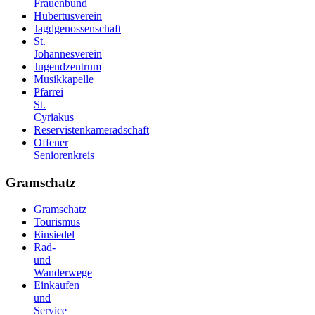
Frauenbund
Hubertusverein
Jagdgenossenschaft
St.
Johannesverein
Jugendzentrum
Musikkapelle
Pfarrei
St.
Cyriakus
Reservistenkameradschaft
Offener
Seniorenkreis
Gramschatz
Gramschatz
Tourismus
Einsiedel
Rad-
und
Wanderwege
Einkaufen
und
Service