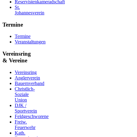
Reservistenkameradschaft
St.
Johannesverein
Termine
Termine
Veranstaltungen
Vereinsring
& Vereine
Vereinsring
Anglerverein
Bauernverband
Christlich-
Soziale
Union
DJK /
Sportverein
Feldgeschworene
Freiw.
Feuerwehr
Kath.