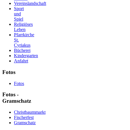
Vereinslandschaft
Sport
und
Spiel
Religiöses
Leben
Pfarrkirche
St.
Cyriakus
Bücherei
Kindergarten
Anfahrt
Fotos
Fotos
Fotos -
Gramschatz
Christbaummarkt
Fischerfest
Gramschatz