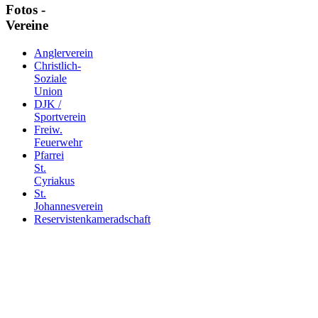
Fotos -
Vereine
Anglerverein
Christlich-
Soziale
Union
DJK /
Sportverein
Freiw.
Feuerwehr
Pfarrei
St.
Cyriakus
St.
Johannesverein
Reservistenkameradschaft