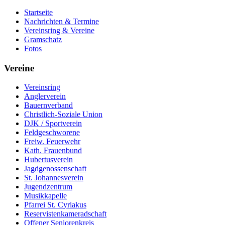
Startseite
Nachrichten & Termine
Vereinsring & Vereine
Gramschatz
Fotos
Vereine
Vereinsring
Anglerverein
Bauernverband
Christlich-Soziale Union
DJK / Sportverein
Feldgeschworene
Freiw. Feuerwehr
Kath. Frauenbund
Hubertusverein
Jagdgenossenschaft
St. Johannesverein
Jugendzentrum
Musikkapelle
Pfarrei St. Cyriakus
Reservistenkameradschaft
Offener Seniorenkreis