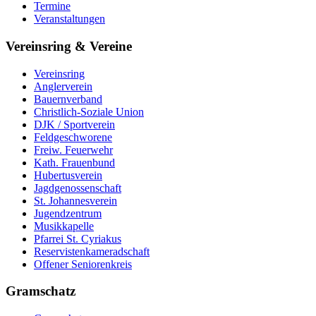
Termine
Veranstaltungen
Vereinsring & Vereine
Vereinsring
Anglerverein
Bauernverband
Christlich-Soziale Union
DJK / Sportverein
Feldgeschworene
Freiw. Feuerwehr
Kath. Frauenbund
Hubertusverein
Jagdgenossenschaft
St. Johannesverein
Jugendzentrum
Musikkapelle
Pfarrei St. Cyriakus
Reservistenkameradschaft
Offener Seniorenkreis
Gramschatz