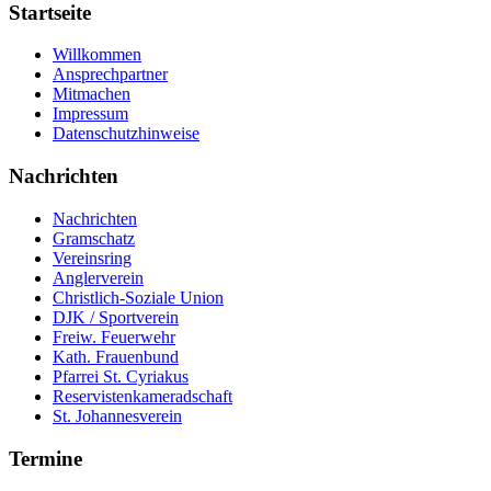
Startseite
Willkommen
Ansprechpartner
Mitmachen
Impressum
Datenschutzhinweise
Nachrichten
Nachrichten
Gramschatz
Vereinsring
Anglerverein
Christlich-Soziale Union
DJK / Sportverein
Freiw. Feuerwehr
Kath. Frauenbund
Pfarrei St. Cyriakus
Reservistenkameradschaft
St. Johannesverein
Termine