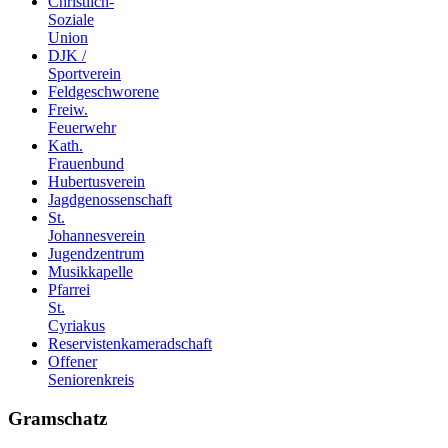
Christlich-
Soziale
Union
DJK /
Sportverein
Feldgeschworene
Freiw.
Feuerwehr
Kath.
Frauenbund
Hubertusverein
Jagdgenossenschaft
St.
Johannesverein
Jugendzentrum
Musikkapelle
Pfarrei
St.
Cyriakus
Reservistenkameradschaft
Offener
Seniorenkreis
Gramschatz