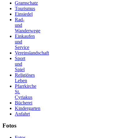
Gramschatz
Tourismus
Einsiedel
Rad-
und
Wanderwege
Einkaufen
und
Service
Vereinslandschaft
Sport
und
Spiel
Religiöses
Leben
Pfarrkirche
St.
Cyriakus
Bücherei
Kindergarten
Anfahrt
Fotos
Fotos