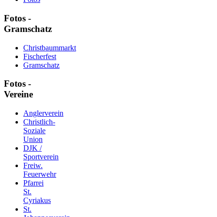
Fotos -
Gramschatz
Christbaummarkt
Fischerfest
Gramschatz
Fotos -
Vereine
Anglerverein
Christlich-
Soziale
Union
DJK /
Sportverein
Freiw.
Feuerwehr
Pfarrei
St.
Cyriakus
St.