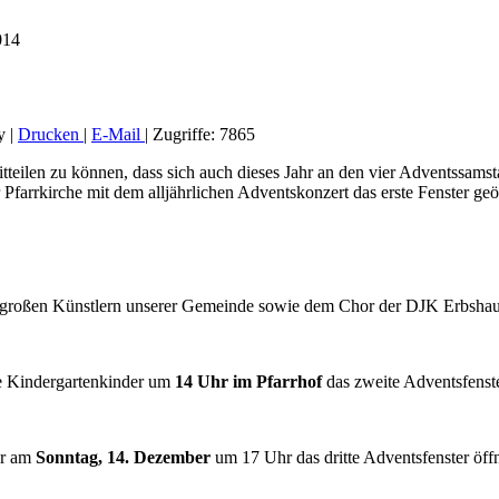
014
y
|
Drucken
|
E-Mail
|
Zugriffe: 7865
tteilen zu können, dass sich auch dieses Jahr an den vier Adventssams
Pfarrkirche mit dem alljährlichen Adventskonzert das erste Fenster geö
d großen Künstlern unserer Gemeinde sowie dem Chor der DJK Erbsha
e Kindergartenkinder um
14 Uhr im Pfarrhof
das zweite Adventsfenste
ir am
Sonntag, 14. Dezember
um 17 Uhr das dritte Adventsfenster öff