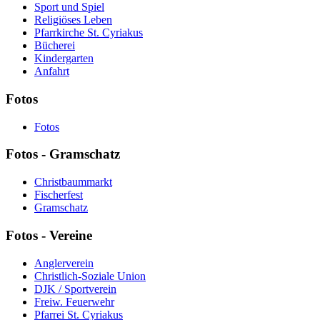
Sport und Spiel
Religiöses Leben
Pfarrkirche St. Cyriakus
Bücherei
Kindergarten
Anfahrt
Fotos
Fotos
Fotos - Gramschatz
Christbaummarkt
Fischerfest
Gramschatz
Fotos - Vereine
Anglerverein
Christlich-Soziale Union
DJK / Sportverein
Freiw. Feuerwehr
Pfarrei St. Cyriakus