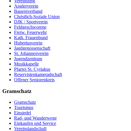
Vereinsring
Anglerverein
Bauernverband
Christlich-Soziale Union
DJK / Sportverein
Feldgeschworene
Freiw. Feuerwehr
Kath. Frauenbund
Hubertusverein
Jagdgenossenschaft
St. Johannesverein
Jugendzentrum
Musikkapelle
Pfarrei St. Cyriakus
Reservistenkameradschaft
Offener Seniorenkreis
Gramschatz
Gramschatz
Tourismus
Einsiedel
Rad- und Wanderwege
Einkaufen und Service
Vereinslandschaft