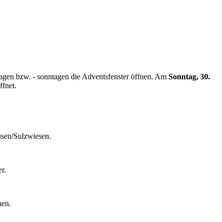
tagen bzw. - sonntagen die Adventsfenster öffnen. Am
Sonntag, 30.
ffnet.
usen/Sulzwiesen.
r.
nen.