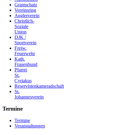
Gramschatz
Vereinsring
Anglerverein
Christlich-
Soziale
Union
DJK /
Sportverein
Freiw.
Feuerwehr
Kath.
Frauenbund
Pfarrei
St.
Cyriakus
Reservistenkameradschaft
St.
Johannesverein
Termine
Termine
Veranstaltungen