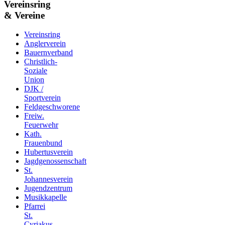
Vereinsring
& Vereine
Vereinsring
Anglerverein
Bauernverband
Christlich-
Soziale
Union
DJK /
Sportverein
Feldgeschworene
Freiw.
Feuerwehr
Kath.
Frauenbund
Hubertusverein
Jagdgenossenschaft
St.
Johannesverein
Jugendzentrum
Musikkapelle
Pfarrei
St.
Cyriakus